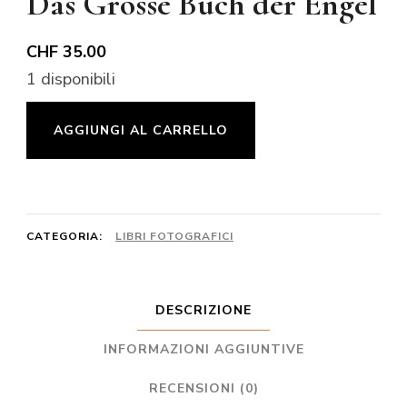
Das Grosse Buch der Engel
CHF
35.00
1 disponibili
Das
AGGIUNGI AL CARRELLO
Grosse
Buch
der
Engel
CATEGORIA:
LIBRI FOTOGRAFICI
quantità
DESCRIZIONE
INFORMAZIONI AGGIUNTIVE
RECENSIONI (0)