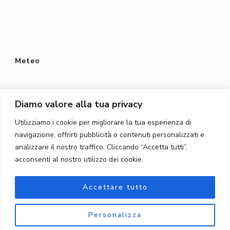
Meteo
Diamo valore alla tua privacy
Utilizziamo i cookie per migliorare la tua esperienza di
Protezione dei dati
navigazione, offrirti pubblicità o contenuti personalizzati e
Privacy Policy
analizzare il nostro traffico. Cliccando “Accetta tutti”,
acconsenti al nostro utilizzo dei cookie.
Protezione dei dati
Accettare tutto
Personalizza
© Copyright 2026
Töpferschule Gordola
. Tutti i diritti