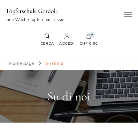
Töpferschule Gordola
Eine Woche töpfern im Tessin
0
CERCA
ACCEDI
CHF 0.00
Home page
Su di noi
Su di noi