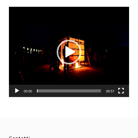
Video
Player
00:00
08:57