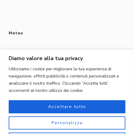
Meteo
Diamo valore alla tua privacy
Utilizziamo i cookie per migliorare la tua esperienza di
Protezione dei dati
navigazione, offrirti pubblicità o contenuti personalizzati e
Privacy Policy
analizzare il nostro traffico. Cliccando “Accetta tutti”,
acconsenti al nostro utilizzo dei cookie.
Protezione dei dati
Accettare tutto
Personalizza
© Copyright 2026
Töpferschule Gordola
. Tutti i diritti
riservati.
Blossom Shop | Sviluppato da
Blossom Themes
.