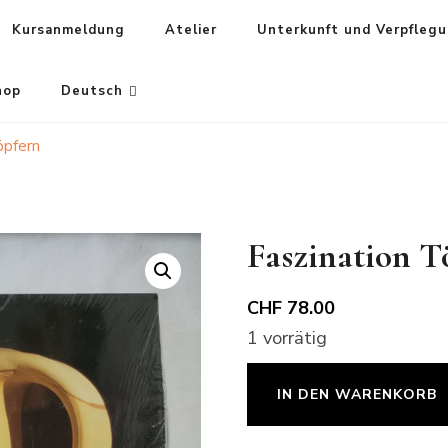
Kursanmeldung
Atelier
Unterkunft und Verpfleg
hop
Deutsch
öpfern
Faszination T
CHF
78.00
1 vorrätig
Faszination
IN DEN WARENKORB
Töpfern
Menge